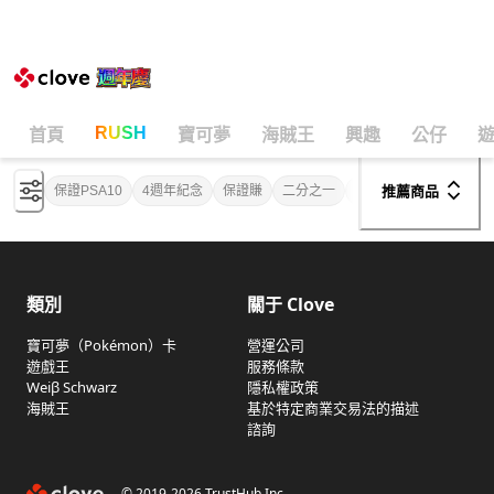
遊戲王卡牌盲盒
線上抽卡・線上盲
RUSH
首頁
寶可夢
海賊王
興趣
公仔
保證PSA10
4週年紀念
保證賺
二分之一
LOOP
新特效
初
推薦商品
類別
關于 Clove
寶可夢（Pokémon）卡
營運公司
遊戲王
服務條款
Weiβ Schwarz
隱私權政策
海賊王
基於特定商業交易法的描述
諮詢
© 2019-
2026
TrustHub Inc.