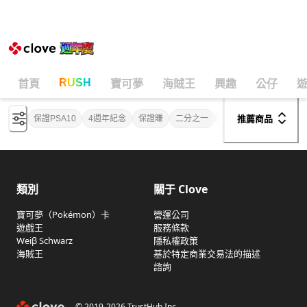
Weiß Schwarz卡牌盲盒
線上抽
RUSH
首頁
寶可夢
海賊王
興趣
公仔
保證PSA10
4週年紀念
保證賺
二分之一
LOOP
新特效
初
推薦商品
類別
關于 Clove
寶可夢（Pokémon）卡
營運公司
遊戲王
服務條款
Weiβ Schwarz
隱私權政策
海賊王
基於特定商業交易法的描述
諮詢
© 2019-
2026
TrustHub Inc.